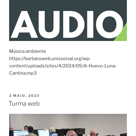
Música ambiente
https://barbara.web.unisseixal.org/wp-
content/uploads/sites/4/2024/05/A-Huevo-Luna-
Cantina.mp3
PUBLICADO
2 MAIO, 2023
EM
Turma web