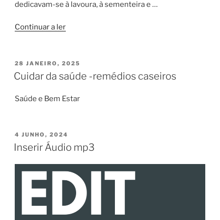
dedicavam-se à lavoura, à sementeira e …
“Antigamente
Continuar a ler
era
Assim”
PUBLICADO
28 JANEIRO, 2025
EM
Cuidar da saúde -remédios caseiros
Saúde e Bem Estar
PUBLICADO
4 JUNHO, 2024
EM
Inserir Áudio mp3