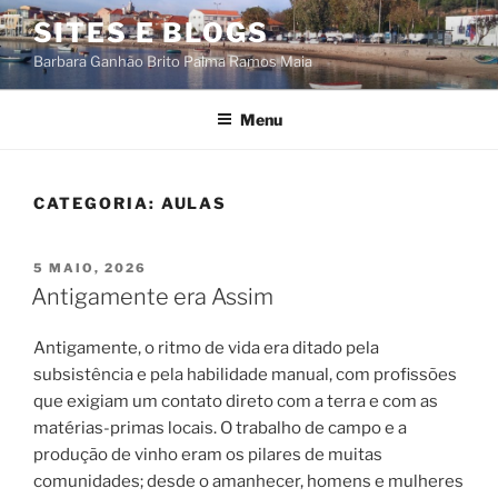
Saltar
SITES E BLOGS
para
Barbara Ganhão Brito Palma Ramos Maia
o
conteúdo
Menu
CATEGORIA:
AULAS
PUBLICADO
5 MAIO, 2026
EM
Antigamente era Assim
Antigamente, o ritmo de vida era ditado pela
subsistência e pela habilidade manual, com profissões
que exigiam um contato direto com a terra e com as
matérias-primas locais. O trabalho de campo e a
produção de vinho eram os pilares de muitas
comunidades; desde o amanhecer, homens e mulheres