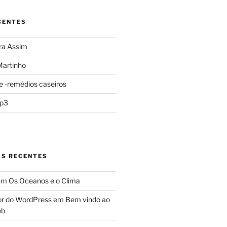
CENTES
ra Assim
Martinho
e -remédios caseiros
mp3
S RECENTES
em
Os Oceanos e o Clima
r do WordPress
em
Bem vindo ao
eb