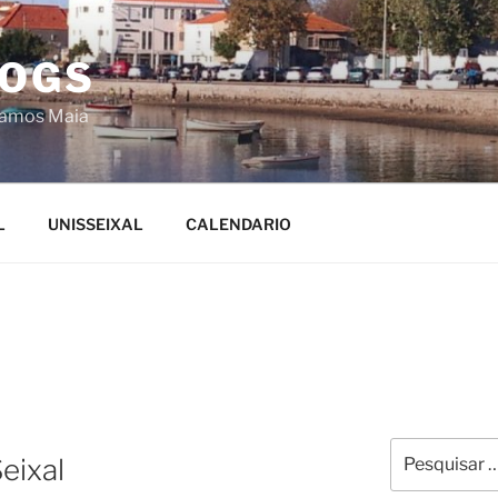
LOGS
Ramos Maia
L
UNISSEIXAL
CALENDARIO
Pesquisar
eixal
por: