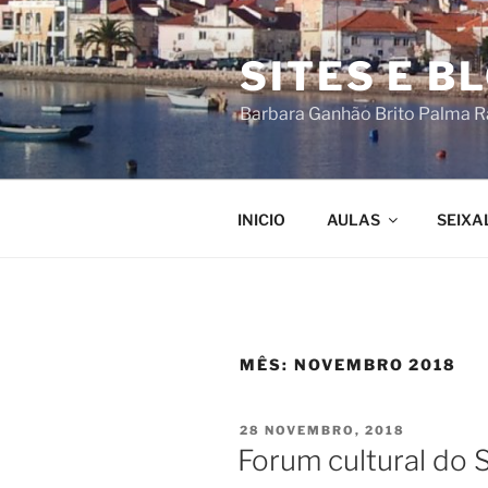
Saltar
para
SITES E B
o
conteúdo
Barbara Ganhão Brito Palma 
INICIO
AULAS
SEIXA
MÊS:
NOVEMBRO 2018
PUBLICADO
28 NOVEMBRO, 2018
EM
Forum cultural do S