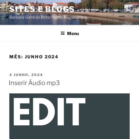
Saltar
SITES E BLOGS
para
Barbara Ganhão Brito Palma Ramos Maia
o
conteúdo
Menu
MÊS:
JUNHO 2024
PUBLICADO
4 JUNHO, 2024
EM
Inserir Áudio mp3