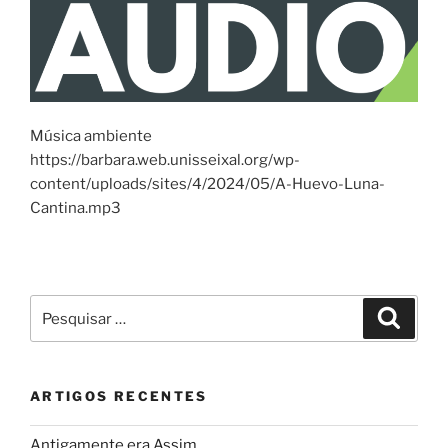
Música ambiente
https://barbara.web.unisseixal.org/wp-
content/uploads/sites/4/2024/05/A-Huevo-Luna-
Cantina.mp3
Pesquisar
Pesqui
por:
ARTIGOS RECENTES
Antigamente era Assim