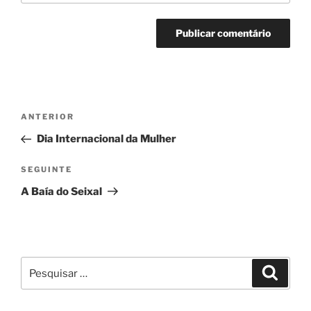
Navegação
Conteúdo
ANTERIOR
de
anterior
Dia Internacional da Mulher
artigos
Conteúdo
SEGUINTE
seguinte
A Baía do Seixal
Pesquisar
Pesqui
por: