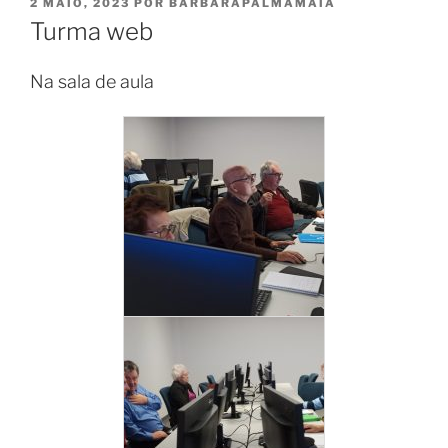
PUBLICADO
2 MAIO, 2023
POR
BARBARAPALMAMAIA
EM
Turma web
Na sala de aula