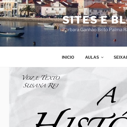
Saltar
para
SITES E B
o
conteúdo
Barbara Ganhão Brito Palma 
INICIO
AULAS
SEIXA