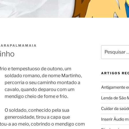
BARAPALMAMAIA
Pesquisar
inho
por:
 frio e tempestuoso de outono, um
ARTIGOS RE
soldado
romano, de nome Martinho,
percorria o seu caminho montado a
Antigamente e
cavalo, quando deparou com um
mendigo cheio de fome e frio.
Lenda de São 
Cuidar da saúd
O soldado, conhecido pela sua
generosidade, tirou a capa que
Inserir Áudio 
tou-a ao meio, cobrindo o mendigo com