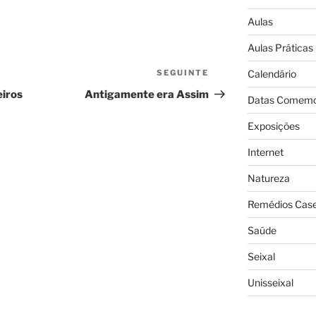
Aulas
Aulas Práticas
SEGUINTE
Conteúdo
Calendário
seguinte
eiros
Antigamente era Assim
Datas Comemo
Exposições
Internet
Natureza
Remédios Case
Saúde
Seixal
Unisseixal