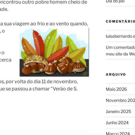
Dia do pai
 encontrou outro pobre homem cheio de
ade.
COMENTÁRIO
a sua viagem ao fr
io e ao vento quando,
, o
luisabernardo
Um comentado
 o
meu site da W
cerca
ARQUIVO
os, por volta do dia 11 de novembro,
que se passou a chamar "Verão de S.
Maio 2026
Novembro 20
Janeiro 2025
Junho 2024
Março 2024