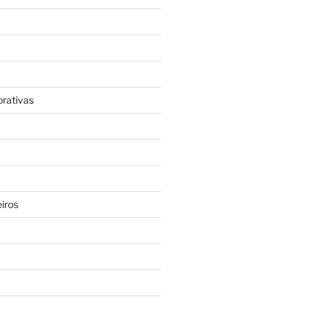
rativas
iros