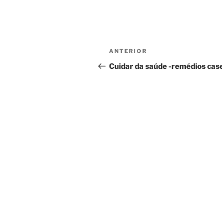
Navegação
Conteúdo
ANTERIOR
de
anterior
Cuidar da saúde -remédios cas
artigos