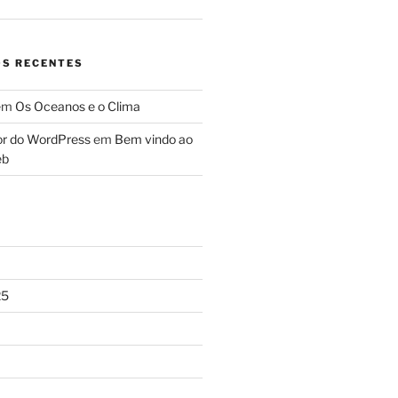
S RECENTES
em
Os Oceanos e o Clima
r do WordPress
em
Bem vindo ao
eb
25