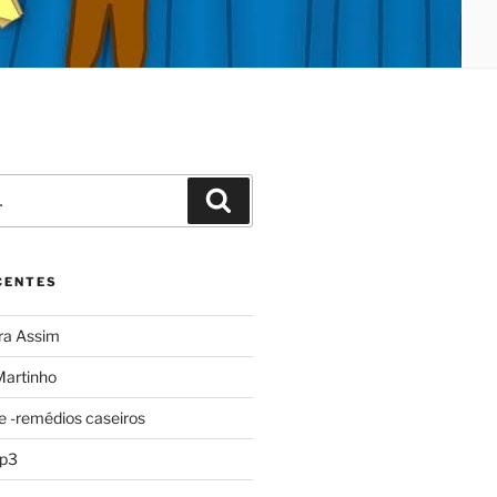
Pesquisar
CENTES
ra Assim
Martinho
e -remédios caseiros
mp3