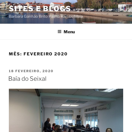
Saltar
SITES E BLOGS
para
Barbara Ganhão Brito Palma Ramos Maia
o
conteúdo
Menu
MÊS:
FEVEREIRO 2020
PUBLICADO
18 FEVEREIRO, 2020
EM
Baía do Seixal